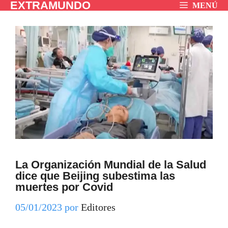
EXTRAMUNDO
Saltar
MENÚ
al
contenido
La Organización Mundial de la Salud
dice que Beijing subestima las
muertes por Covid
05/01/2023
por
Editores