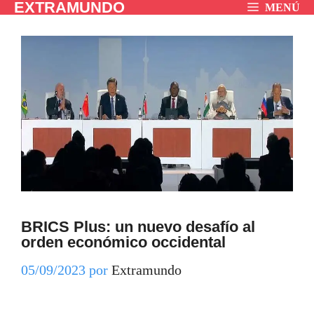
EXTRAMUNDO
Saltar
MENÚ
al
contenido
BRICS Plus: un nuevo desafío al
orden económico occidental
05/09/2023
por
Extramundo