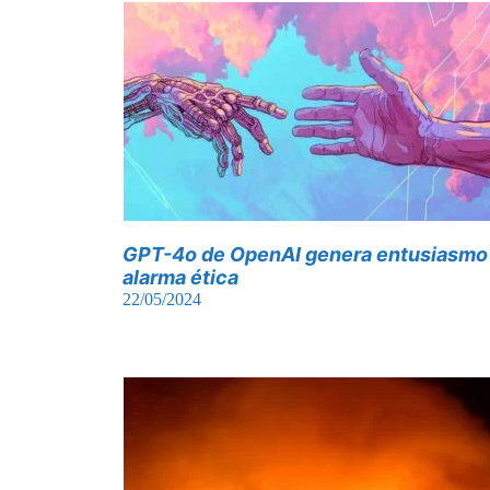
GPT-4o de OpenAI genera entusiasmo
alarma ética
22/05/2024