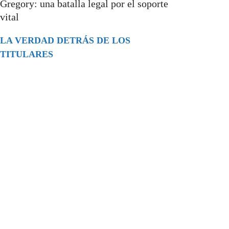
Gregory: una batalla legal por el soporte
vital
LA VERDAD DETRÁS DE LOS
TITULARES
Buscar
episodios
Música Generada por IA: Innovación,
Impacto y Controversia en la Industria
Musical.
31/07/2026
Extramundo
Ghislaine Maxwell absolves Trump and
her associates in an interview with the
Department of Justice
15/09/2025
Extramundo