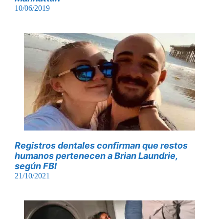
10/06/2019
Registros dentales confirman que restos
humanos pertenecen a Brian Laundrie,
según FBI
21/10/2021