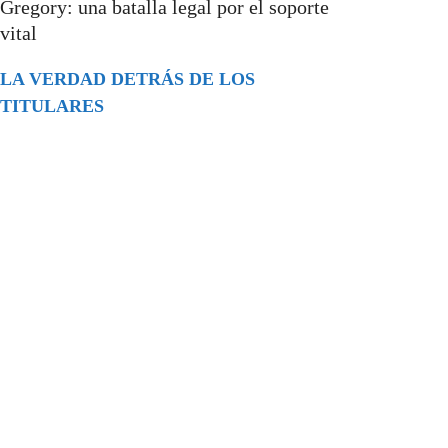
Gregory: una batalla legal por el soporte
vital
LA VERDAD DETRÁS DE LOS
TITULARES
Buscar
episodios
Música Generada por IA: Innovación,
Impacto y Controversia en la Industria
Musical.
31/07/2026
Extramundo
Ghislaine Maxwell absolves Trump and
her associates in an interview with the
Department of Justice
15/09/2025
Extramundo