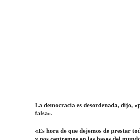
La democracia es desordenada, dijo, «p
falsa».
«Es hora de que dejemos de prestar to
y nos centremos en las bases del mundo