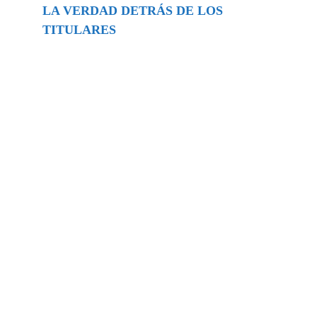
LA VERDAD DETRÁS DE LOS
TITULARES
Buscar
episodios
Música Generada por IA: Innovación,
Impacto y Controversia en la Industria
Musical.
31/07/2026
Extramundo
Ghislaine Maxwell absolves Trump and
her associates in an interview with the
Department of Justice
15/09/2025
Extramundo
La controvertida oferta de Trump de
adquirir Groenlandia y el Canal de