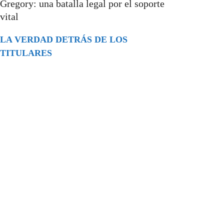
Gregory: una batalla legal por el soporte
vital
LA VERDAD DETRÁS DE LOS
TITULARES
Buscar
episodios
Música Generada por IA: Innovación,
Impacto y Controversia en la Industria
Musical.
31/07/2026
Extramundo
Ghislaine Maxwell absolves Trump and
her associates in an interview with the
Department of Justice
15/09/2025
Extramundo