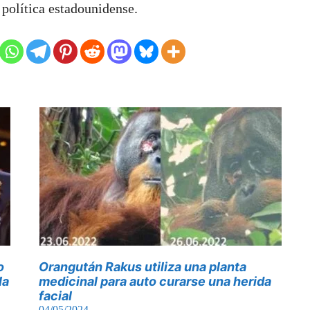
 política estadounidense.
o
Orangután Rakus utiliza una planta
la
medicinal para auto curarse una herida
facial
04/05/2024