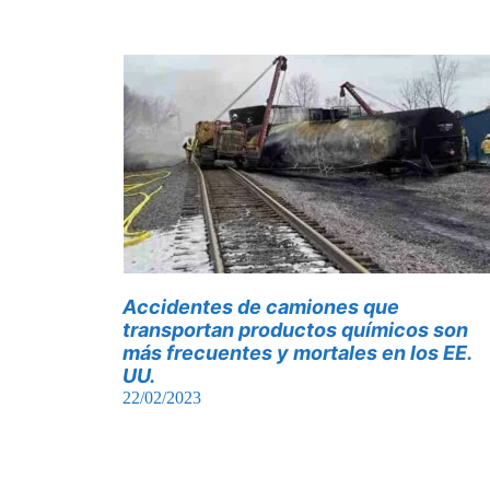
Accidentes de camiones que
transportan productos químicos son
más frecuentes y mortales en los EE.
UU.
22/02/2023