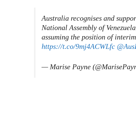
Australia recognises and support
National Assembly of Venezuela
assuming the position of interim
https://t.co/9mj4ACWLfc
@Aus
— Marise Payne (@MarisePay