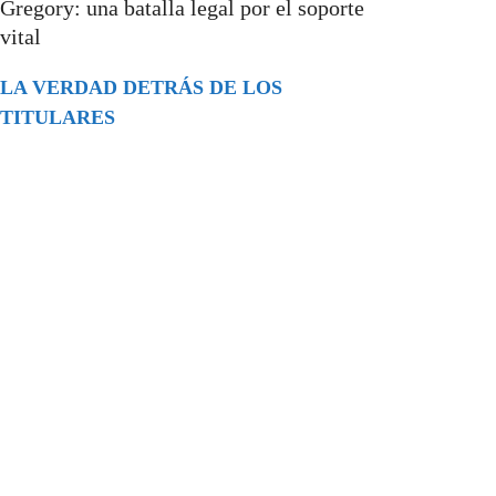
Gregory: una batalla legal por el soporte
vital
LA VERDAD DETRÁS DE LOS
TITULARES
Buscar
episodios
Música Generada por IA: Innovación,
Impacto y Controversia en la Industria
Musical.
31/07/2026
Extramundo
Ghislaine Maxwell absolves Trump and
her associates in an interview with the
Department of Justice
15/09/2025
Extramundo