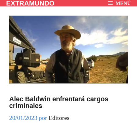
EXTRAMUNDO
Saltar
MENÚ
al
contenido
Alec Baldwin enfrentará cargos
criminales
20/01/2023
por
Editores