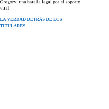
Gregory: una batalla legal por el soporte
vital
LA VERDAD DETRÁS DE LOS
TITULARES
Buscar
episodios
Música Generada por IA: Innovación,
Impacto y Controversia en la Industria
Musical.
31/07/2026
Extramundo
Ghislaine Maxwell absolves Trump and
her associates in an interview with the
Department of Justice
15/09/2025
Extramundo