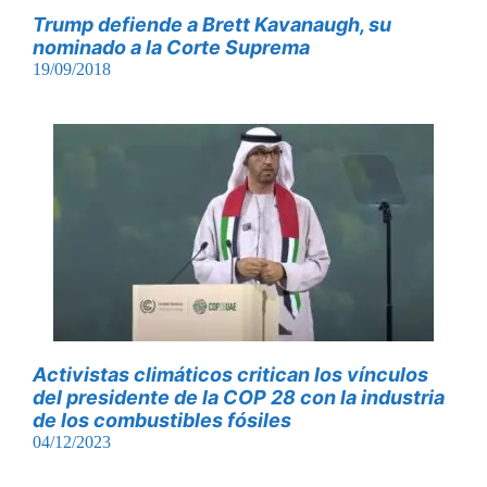
Trump defiende a Brett Kavanaugh, su
nominado a la Corte Suprema
19/09/2018
Activistas climáticos critican los vínculos
del presidente de la COP 28 con la industria
de los combustibles fósiles
04/12/2023