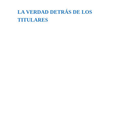
LA VERDAD DETRÁS DE LOS
TITULARES
Buscar
episodios
Música Generada por IA: Innovación,
Impacto y Controversia en la Industria
Musical.
31/07/2026
Extramundo
Ghislaine Maxwell absolves Trump and
her associates in an interview with the
Department of Justice
15/09/2025
Extramundo
La controvertida oferta de Trump de