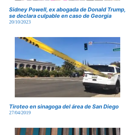
Sidney Powell, ex abogada de Donald Trump,
se declara culpable en caso de Georgia
20/10/2023
Tiroteo en sinagoga del área de San Diego
27/04/2019