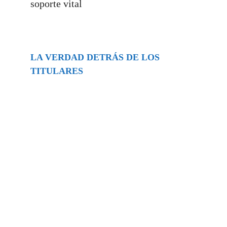
soporte vital
LA VERDAD DETRÁS DE LOS
TITULARES
Buscar
episodios
Música Generada por IA: Innovación,
Impacto y Controversia en la Industria
Musical.
31/07/2026
Extramundo
Ghislaine Maxwell absolves Trump and
her associates in an interview with the