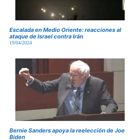
Escalada en Medio Oriente: reacciones al
ataque de Israel contra Irán
19/04/2024
Bernie Sanders apoya la reelección de Joe
Biden