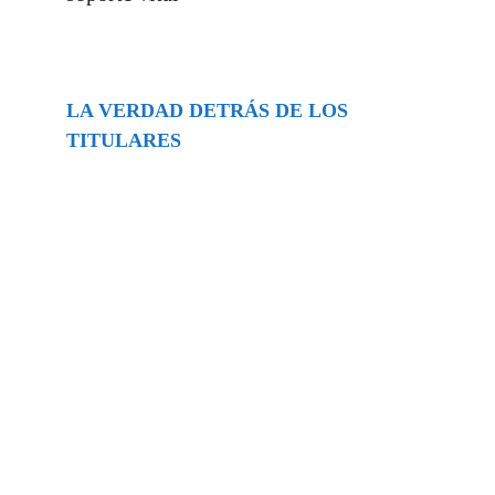
LA VERDAD DETRÁS DE LOS
TITULARES
Buscar
episodios
Música Generada por IA: Innovación,
Impacto y Controversia en la Industria
Musical.
31/07/2026
Extramundo
Ghislaine Maxwell absolves Trump and
her associates in an interview with the
Department of Justice