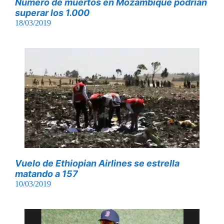
Número de muertos en Mozambique podrían
superar los 1.000
18/03/2019
Vuelo de Ethiopian Airlines se estrella
matando a 157
10/03/2019