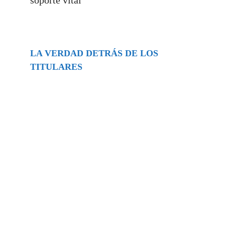
LA VERDAD DETRÁS DE LOS
TITULARES
Buscar
episodios
Música Generada por IA: Innovación,
Impacto y Controversia en la Industria
Musical.
31/07/2026
Extramundo
Ghislaine Maxwell absolves Trump and
her associates in an interview with the
Department of Justice