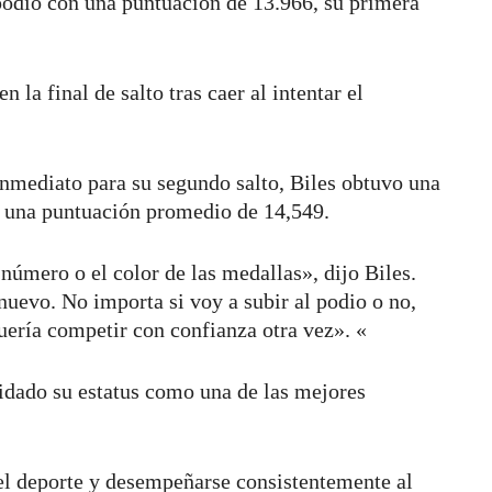
podio con una puntuación de 13.966, su primera
 la final de salto tras caer al intentar el
inmediato para su segundo salto, Biles obtuvo una
 una puntuación promedio de 14,549.
úmero o el color de las medallas», dijo Biles.
 nuevo. No importa si voy a subir al podio o no,
uería competir con confianza otra vez». «
lidado su estatus como una de las mejores
del deporte y desempeñarse consistentemente al