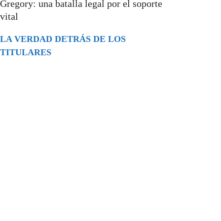
Gregory: una batalla legal por el soporte
vital
LA VERDAD DETRÁS DE LOS
TITULARES
Buscar
episodios
Música Generada por IA: Innovación,
Impacto y Controversia en la Industria
Musical.
31/07/2026
Extramundo
Ghislaine Maxwell absolves Trump and
her associates in an interview with the
Department of Justice
15/09/2025
Extramundo