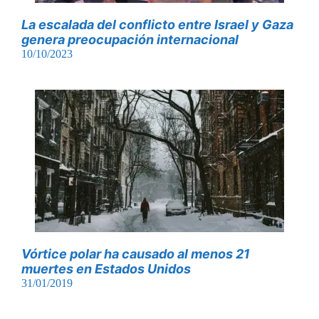
La escalada del conflicto entre Israel y Gaza
genera preocupación internacional
10/10/2023
Vórtice polar ha causado al menos 21
muertes en Estados Unidos
31/01/2019