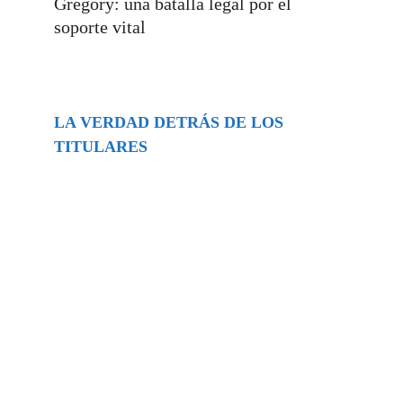
Gregory: una batalla legal por el
soporte vital
LA VERDAD DETRÁS DE LOS
TITULARES
Buscar
episodios
Música Generada por IA: Innovación,
Impacto y Controversia en la Industria
Musical.
31/07/2026
Extramundo
Ghislaine Maxwell absolves Trump and