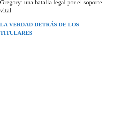
Gregory: una batalla legal por el soporte
vital
LA VERDAD DETRÁS DE LOS
TITULARES
Buscar
episodios
Música Generada por IA: Innovación,
Impacto y Controversia en la Industria
Musical.
31/07/2026
Extramundo
Ghislaine Maxwell absolves Trump and
her associates in an interview with the
Department of Justice
15/09/2025
Extramundo