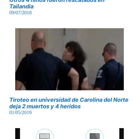
Tailandia
09/07/2018
Tiroteo en universidad de Carolina del Norte
deja 2 muertos y 4 heridos
01/05/2019