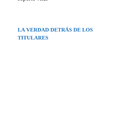
LA VERDAD DETRÁS DE LOS
TITULARES
Buscar
episodios
Música Generada por IA: Innovación,
Impacto y Controversia en la Industria
Musical.
31/07/2026
Extramundo
Ghislaine Maxwell absolves Trump and
her associates in an interview with the
Department of Justice