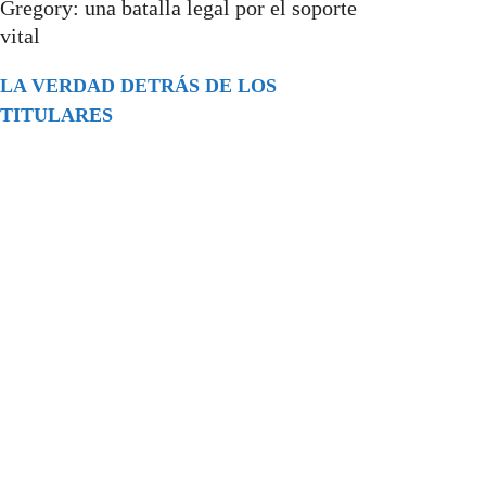
Gregory: una batalla legal por el soporte
vital
LA VERDAD DETRÁS DE LOS
TITULARES
Buscar
episodios
Música Generada por IA: Innovación,
Impacto y Controversia en la Industria
Musical.
31/07/2026
Extramundo
Ghislaine Maxwell absolves Trump and
her associates in an interview with the
Department of Justice
15/09/2025
Extramundo