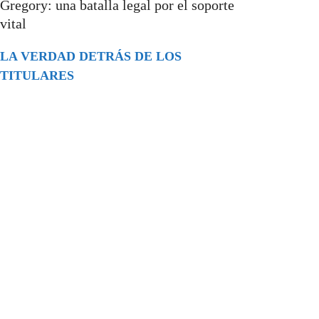
Gregory: una batalla legal por el soporte
vital
LA VERDAD DETRÁS DE LOS
TITULARES
Buscar
episodios
Música Generada por IA: Innovación,
Impacto y Controversia en la Industria
Musical.
31/07/2026
Extramundo
Ghislaine Maxwell absolves Trump and
her associates in an interview with the
Department of Justice
15/09/2025
Extramundo