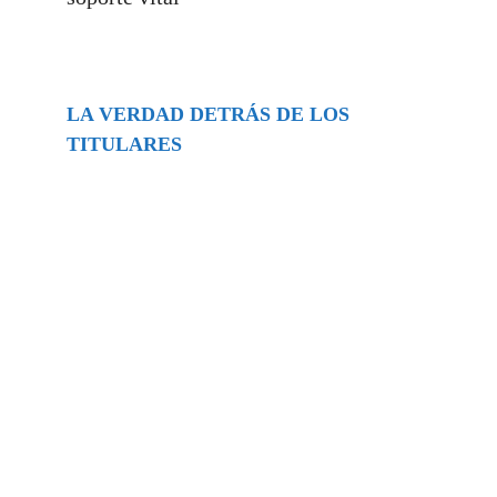
LA VERDAD DETRÁS DE LOS
TITULARES
Buscar
episodios
Música Generada por IA: Innovación,
Impacto y Controversia en la Industria
Musical.
31/07/2026
Extramundo
Ghislaine Maxwell absolves Trump and
her associates in an interview with the
Department of Justice