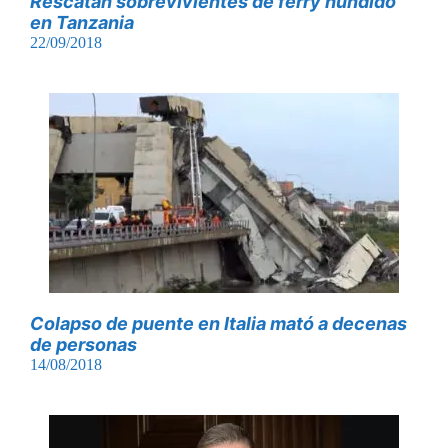
Rescatan sobrevivientes de ferry hundido
en Tanzania
22/09/2018
Colapso de puente en Italia mató a decenas
de personas
14/08/2018