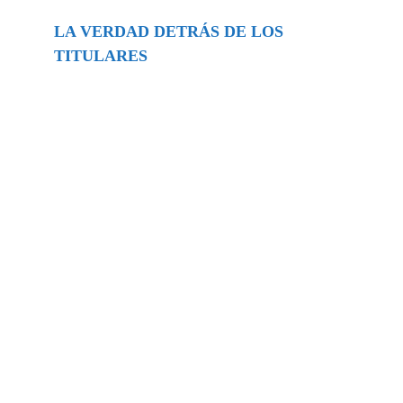
LA VERDAD DETRÁS DE LOS
TITULARES
Buscar
episodios
Música Generada por IA: Innovación,
Impacto y Controversia en la Industria
Musical.
31/07/2026
Extramundo
Ghislaine Maxwell absolves Trump and
her associates in an interview with the
Department of Justice
15/09/2025
Extramundo
La controvertida oferta de Trump de