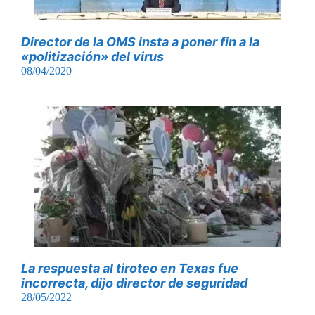
Director de la OMS insta a poner fin a la
«politización» del virus
08/04/2020
La respuesta al tiroteo en Texas fue
incorrecta, dijo director de seguridad
28/05/2022