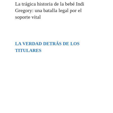
La trágica historia de la bebé Indi
Gregory: una batalla legal por el
soporte vital
LA VERDAD DETRÁS DE LOS
TITULARES
Buscar
episodios
Música Generada por IA: Innovación,
Impacto y Controversia en la Industria
Musical.
31/07/2026
Extramundo