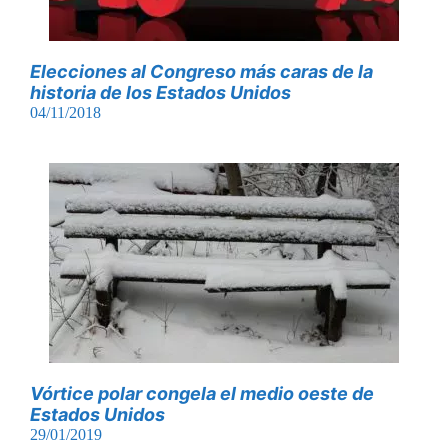
Elecciones al Congreso más caras de la
historia de los Estados Unidos
04/11/2018
Vórtice polar congela el medio oeste de
Estados Unidos
29/01/2019