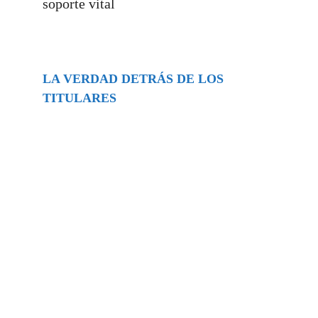
soporte vital
LA VERDAD DETRÁS DE LOS
TITULARES
Buscar
episodios
Música Generada por IA: Innovación,
Impacto y Controversia en la Industria
Musical.
31/07/2026
Extramundo
Ghislaine Maxwell absolves Trump and
her associates in an interview with the