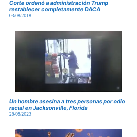
Corte ordenó a administración Trump
restablecer completamente DACA
03/08/2018
Un hombre asesina a tres personas por odio
racial en Jacksonville, Florida
28/08/2023