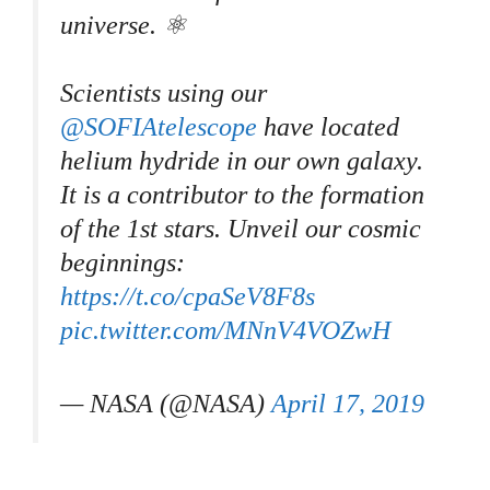
universe. ⚛️
Scientists using our
@SOFIAtelescope
have located
helium hydride in our own galaxy.
It is a contributor to the formation
of the 1st stars. Unveil our cosmic
beginnings:
https://t.co/cpaSeV8F8s
pic.twitter.com/MNnV4VOZwH
— NASA (@NASA)
April 17, 2019