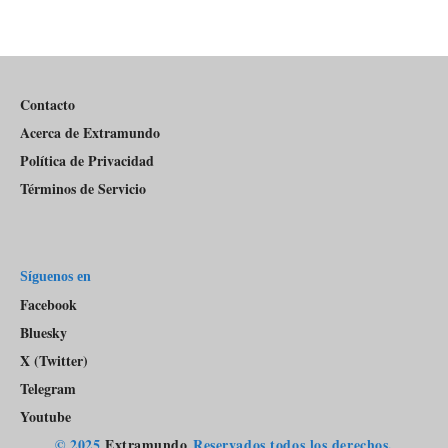
de
Información
episodios
Del
Pódcast
Contacto
Acerca de Extramundo
Política de Privacidad
Términos de Servicio
Síguenos en
Facebook
Bluesky
X (Twitter)
Telegram
Youtube
© 2025
Extramundo
Reservados todos los derechos.