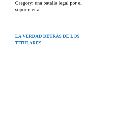
Gregory: una batalla legal por el
soporte vital
LA VERDAD DETRÁS DE LOS
TITULARES
Buscar
episodios
Música Generada por IA: Innovación,
Impacto y Controversia en la Industria
Musical.
31/07/2026
Extramundo
Ghislaine Maxwell absolves Trump and