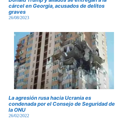
cárcel en Georgia, acusados de delitos
graves
26/08/2023
La agresión rusa hacia Ucrania es
condenada por el Consejo de Seguridad de
la ONU
26/02/2022