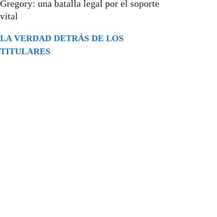
Gregory: una batalla legal por el soporte
vital
LA VERDAD DETRÁS DE LOS
TITULARES
Buscar
episodios
Música Generada por IA: Innovación,
Impacto y Controversia en la Industria
Musical.
31/07/2026
Extramundo
Ghislaine Maxwell absolves Trump and
her associates in an interview with the
Department of Justice
15/09/2025
Extramundo