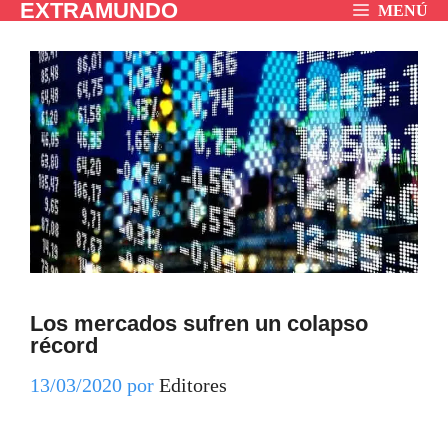
EXTRAMUNDO
Saltar
MENÚ
al
contenido
Los mercados sufren un colapso
récord
13/03/2020
por
Editores