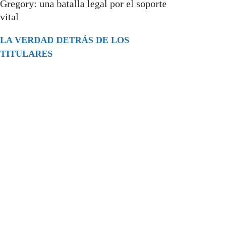
Gregory: una batalla legal por el soporte
vital
LA VERDAD DETRÁS DE LOS
TITULARES
Buscar
episodios
Música Generada por IA: Innovación,
Impacto y Controversia en la Industria
Musical.
31/07/2026
Extramundo
Ghislaine Maxwell absolves Trump and
her associates in an interview with the
Department of Justice
15/09/2025
Extramundo