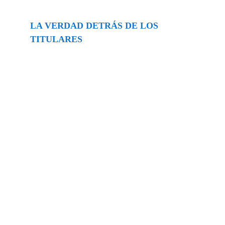
LA VERDAD DETRÁS DE LOS
TITULARES
Buscar
episodios
Música Generada por IA: Innovación,
Impacto y Controversia en la Industria
Musical.
31/07/2026
Extramundo
Ghislaine Maxwell absolves Trump and
her associates in an interview with the
Department of Justice
15/09/2025
Extramundo