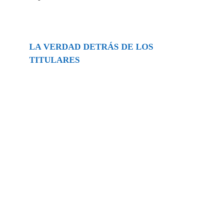
LA VERDAD DETRÁS DE LOS
TITULARES
Buscar
episodios
Música Generada por IA: Innovación,
Impacto y Controversia en la Industria
Musical.
31/07/2026
Extramundo
Ghislaine Maxwell absolves Trump and
her associates in an interview with the
Department of Justice