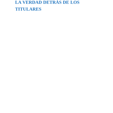
LA VERDAD DETRÁS DE LOS
TITULARES
Buscar
episodios
Música Generada por IA: Innovación,
Impacto y Controversia en la Industria
Musical.
31/07/2026
Extramundo
Ghislaine Maxwell absolves Trump and
her associates in an interview with the
Department of Justice
15/09/2025
Extramundo
La controvertida oferta de Trump de
adquirir Groenlandia y el Canal de
Panamá