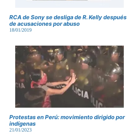
RCA de Sony se desliga de R. Kelly después
de acusaciones por abuso
18/01/2019
Protestas en Perú: movimiento dirigido por
indígenas
21/01/2023