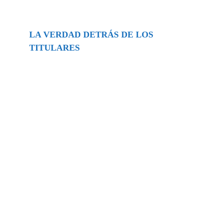
LA VERDAD DETRÁS DE LOS
TITULARES
Buscar
episodios
Música Generada por IA: Innovación,
Impacto y Controversia en la Industria
Musical.
31/07/2026
Extramundo
Ghislaine Maxwell absolves Trump and
her associates in an interview with the
Department of Justice
15/09/2025
Extramundo