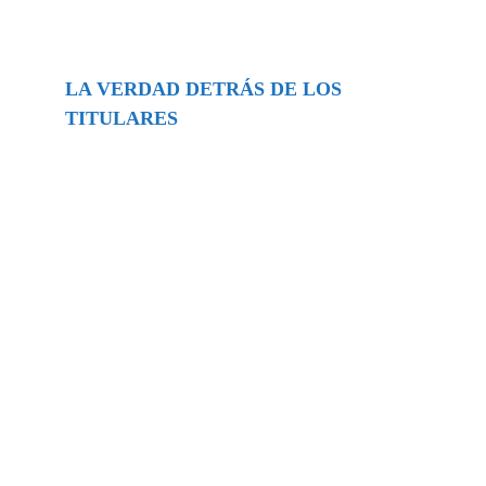
LA VERDAD DETRÁS DE LOS
TITULARES
Buscar
episodios
Música Generada por IA: Innovación,
Impacto y Controversia en la Industria
Musical.
31/07/2026
Extramundo
Ghislaine Maxwell absolves Trump and
her associates in an interview with the
Department of Justice
15/09/2025
Extramundo