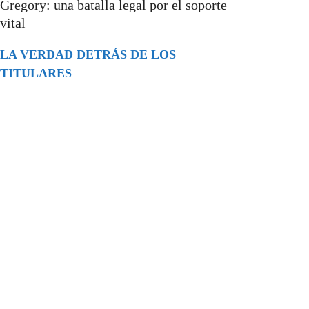
Gregory: una batalla legal por el soporte
vital
LA VERDAD DETRÁS DE LOS
TITULARES
Buscar
episodios
Música Generada por IA: Innovación,
Impacto y Controversia en la Industria
Musical.
31/07/2026
Extramundo
Ghislaine Maxwell absolves Trump and
her associates in an interview with the
Department of Justice
15/09/2025
Extramundo