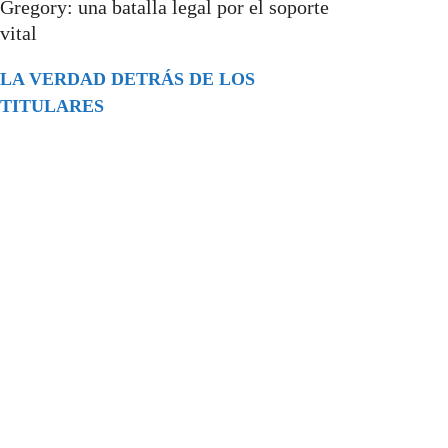
Gregory: una batalla legal por el soporte
vital
LA VERDAD DETRÁS DE LOS
TITULARES
Buscar
episodios
Música Generada por IA: Innovación,
Impacto y Controversia en la Industria
Musical.
31/07/2026
Extramundo
Ghislaine Maxwell absolves Trump and
her associates in an interview with the
Department of Justice
15/09/2025
Extramundo