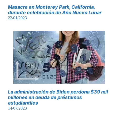
Masacre en Monterey Park, California,
durante celebración de Año Nuevo Lunar
22/01/2023
La administración de Biden perdona $39 mil
millones en deuda de préstamos
estudiantiles
14/07/2023