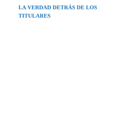
LA VERDAD DETRÁS DE LOS
TITULARES
Buscar
episodios
Música Generada por IA: Innovación,
Impacto y Controversia en la Industria
Musical.
31/07/2026
Extramundo
Ghislaine Maxwell absolves Trump and
her associates in an interview with the
Department of Justice
15/09/2025
Extramundo
La controvertida oferta de Trump de
adquirir Groenlandia y el Canal de