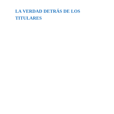
LA VERDAD DETRÁS DE LOS
TITULARES
Buscar
episodios
Música Generada por IA: Innovación,
Impacto y Controversia en la Industria
Musical.
31/07/2026
Extramundo
Ghislaine Maxwell absolves Trump and
her associates in an interview with the
Department of Justice
15/09/2025
Extramundo
La controvertida oferta de Trump de