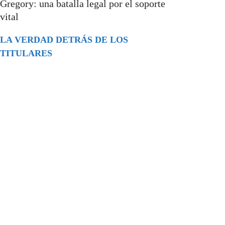
Gregory: una batalla legal por el soporte
vital
LA VERDAD DETRÁS DE LOS
TITULARES
Buscar
episodios
Música Generada por IA: Innovación,
Impacto y Controversia en la Industria
Musical.
31/07/2026
Extramundo
Ghislaine Maxwell absolves Trump and
her associates in an interview with the
Department of Justice
15/09/2025
Extramundo