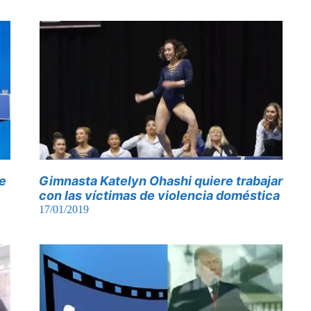
de
Gimnasta Katelyn Ohashi quiere trabajar
con las víctimas de violencia doméstica
17/01/2019