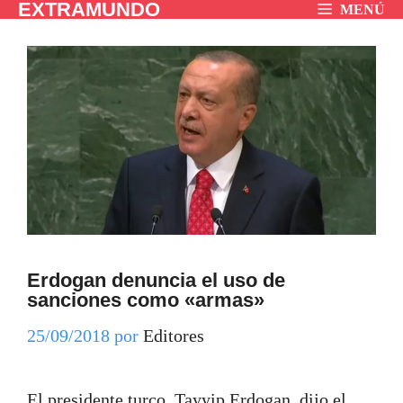
EXTRAMUNDO
Saltar
MENÚ
al
contenido
Erdogan denuncia el uso de
sanciones como «armas»
25/09/2018
por
Editores
El presidente turco, Tayyip Erdogan, dijo el