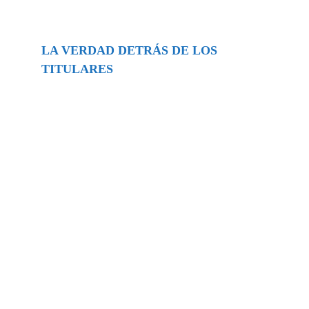
LA VERDAD DETRÁS DE LOS
TITULARES
Buscar
episodios
Música Generada por IA: Innovación,
Impacto y Controversia en la Industria
Musical.
31/07/2026
Extramundo
Ghislaine Maxwell absolves Trump and
her associates in an interview with the
Department of Justice
15/09/2025
Extramundo