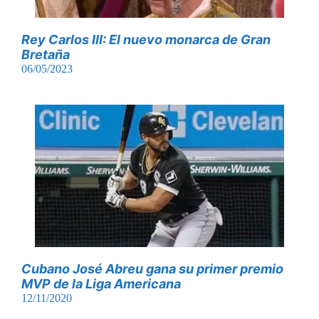
Rey Carlos III: El nuevo monarca de Gran
Bretaña
06/05/2023
Cubano José Abreu gana su primer premio
MVP de la Liga Americana
12/11/2020