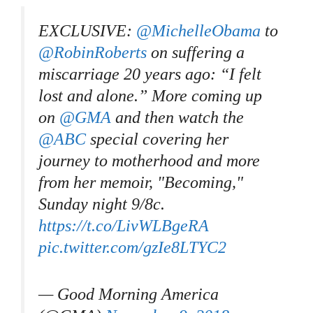
EXCLUSIVE:
@MichelleObama
to
@RobinRoberts
on suffering a
miscarriage 20 years ago: “I felt
lost and alone.” More coming up
on
@GMA
and then watch the
@ABC
special covering her
journey to motherhood and more
from her memoir, "Becoming,"
Sunday night 9/8c.
https://t.co/LivWLBgeRA
pic.twitter.com/gzIe8LTYC2
— Good Morning America