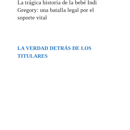
La trágica historia de la bebé Indi
Gregory: una batalla legal por el
soporte vital
LA VERDAD DETRÁS DE LOS
TITULARES
Buscar
episodios
Música Generada por IA: Innovación,
Impacto y Controversia en la Industria
Musical.
31/07/2026
Extramundo