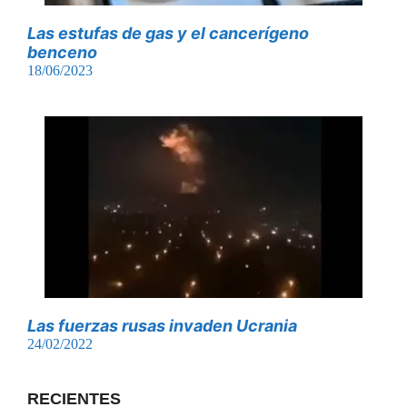
Las estufas de gas y el cancerígeno
benceno
18/06/2023
Las fuerzas rusas invaden Ucrania
24/02/2022
RECIENTES