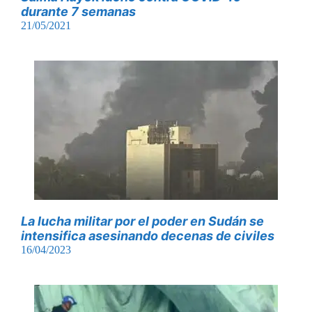
durante 7 semanas
21/05/2021
La lucha militar por el poder en Sudán se
intensifica asesinando decenas de civiles
16/04/2023