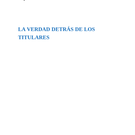
LA VERDAD DETRÁS DE LOS
TITULARES
Buscar
episodios
Música Generada por IA: Innovación,
Impacto y Controversia en la Industria
Musical.
31/07/2026
Extramundo
Ghislaine Maxwell absolves Trump and
her associates in an interview with the
Department of Justice