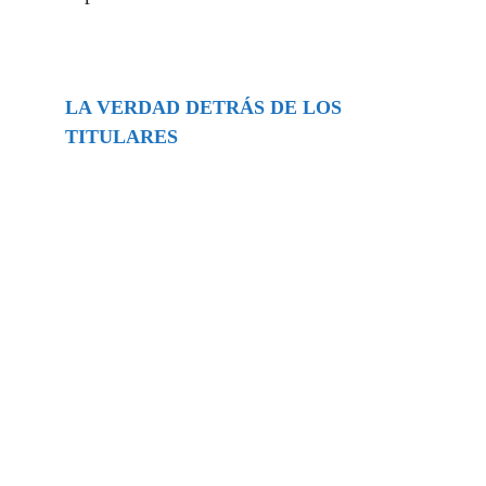
LA VERDAD DETRÁS DE LOS
TITULARES
Buscar
episodios
Música Generada por IA: Innovación,
Impacto y Controversia en la Industria
Musical.
31/07/2026
Extramundo
Ghislaine Maxwell absolves Trump and
her associates in an interview with the
Department of Justice