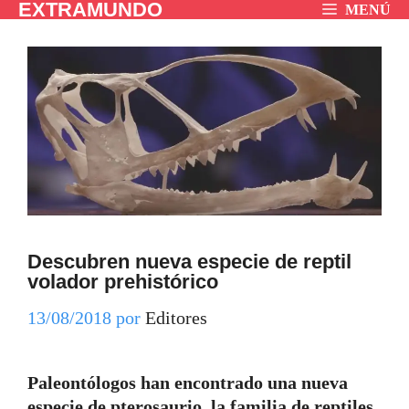
EXTRAMUNDO
Saltar
MENÚ
al
contenido
Descubren nueva especie de reptil
volador prehistórico
13/08/2018
por
Editores
Paleontólogos han encontrado una nueva
especie de pterosaurio, la familia de reptiles