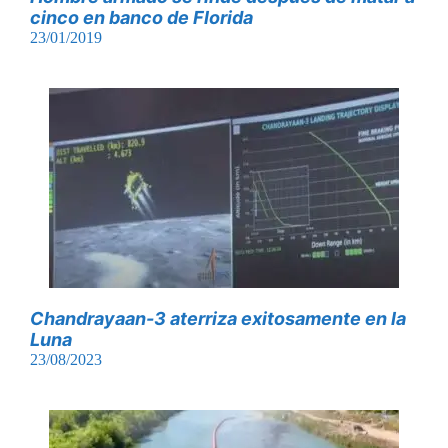
cinco en banco de Florida
23/01/2019
Chandrayaan-3 aterriza exitosamente en la
Luna
23/08/2023