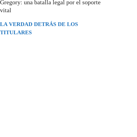
Gregory: una batalla legal por el soporte
vital
LA VERDAD DETRÁS DE LOS
TITULARES
Buscar
episodios
Música Generada por IA: Innovación,
Impacto y Controversia en la Industria
Musical.
31/07/2026
Extramundo
Ghislaine Maxwell absolves Trump and
her associates in an interview with the
Department of Justice
15/09/2025
Extramundo