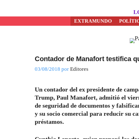
Saltar
al
L
contenido
EXTRAMUNDO
POLÍTI
Contador de Manafort testifica q
03/08/2018
por
Editores
Un contador del ex presidente de camp
Trump, Paul Manafort, admitió el vier
de seguridad de documentos y falsificar
y su socio comercial para reducir su ca
préstamos.
Cynthia Laporta, quien preparó las de