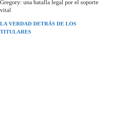
Gregory: una batalla legal por el soporte
vital
LA VERDAD DETRÁS DE LOS
TITULARES
Buscar
episodios
Música Generada por IA: Innovación,
Impacto y Controversia en la Industria
Musical.
31/07/2026
Extramundo
Ghislaine Maxwell absolves Trump and
her associates in an interview with the
Department of Justice
15/09/2025
Extramundo