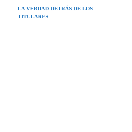
LA VERDAD DETRÁS DE LOS
TITULARES
Buscar
episodios
Música Generada por IA: Innovación,
Impacto y Controversia en la Industria
Musical.
31/07/2026
Extramundo
Ghislaine Maxwell absolves Trump and
her associates in an interview with the
Department of Justice
15/09/2025
Extramundo
La controvertida oferta de Trump de